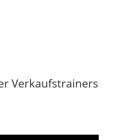
 Verkäufer sitzt am
er Verkaufstrainers