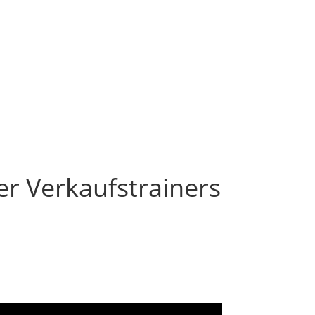
 Verkäufer sitzt am
er Verkaufstrainers