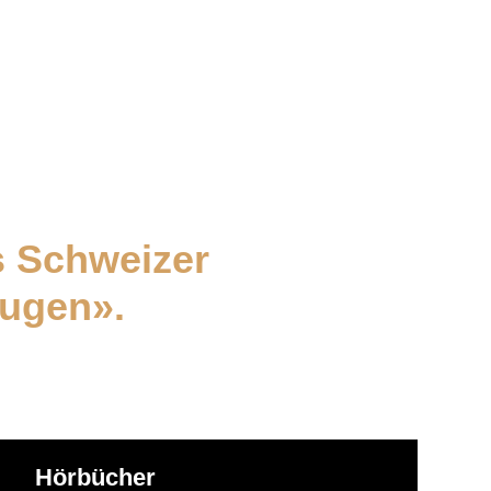
 sitzt am Bildschirm. Vor ihm:...
s Schweizer
Augen».
Hörbücher