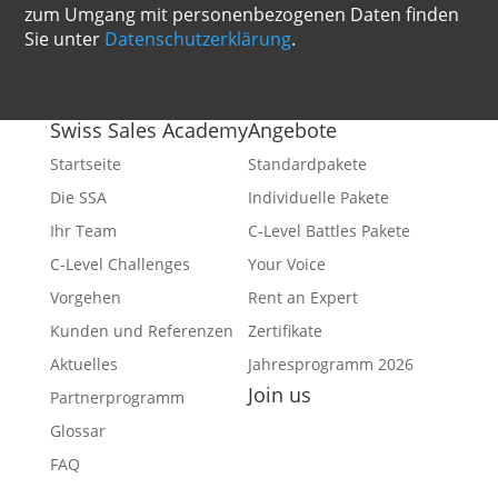
zum Umgang mit personenbezogenen Daten finden
Sie unter
Datenschutzerklärung
.
Swiss Sales Academy
Angebote
Startseite
Standardpakete
Die SSA
Individuelle Pakete
Ihr Team
C-Level Battles Pakete
C-Level Challenges
Your Voice
Vorgehen
Rent an Expert
Kunden und Referenzen
Zertifikate
Aktuelles
Jahresprogramm 2026
Join us
Partnerprogramm
Facebook
Glossar
YouTube
FAQ
Twitter