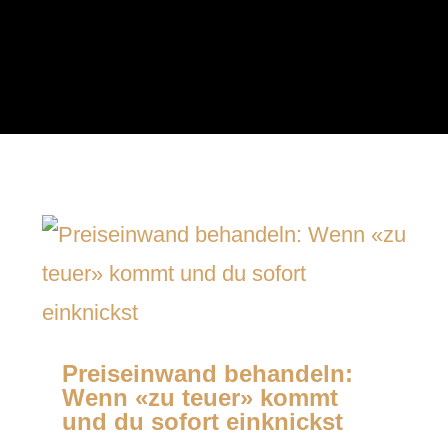
Preiseinwand behandeln:
Wenn «zu teuer» kommt
und du sofort einknickst