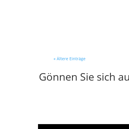
Der Entscheider löscht de
Postfach. 40 neue...
« Ältere Einträge
Gönnen Sie sich au