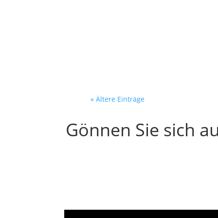
Der Entscheider löscht de
Postfach. 40 neue...
« Ältere Einträge
Gönnen Sie sich au