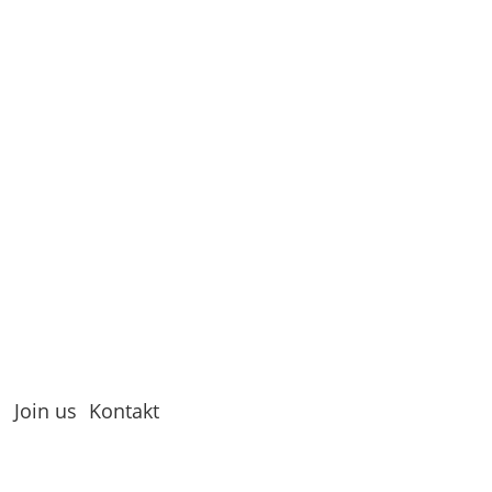
Join us
Kontakt
Facebook
Sie haben Fragen?
YouTube
Kontaktieren Sie uns!