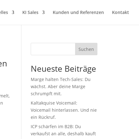
lles
KI Sales
Kunden und Referenzen
Kontakt
Suchen
en
Neueste Beiträge
Marge halten Tech-Sales: Du
wächst. Aber deine Marge
schrumpft mit.
melt,
nn
Kaltakquise Voicemail:
Voicemail hinterlassen. Und nie
ein Rückruf.
ICP schärfen im B2B: Du
verkaufst an alle, deshalb kauft