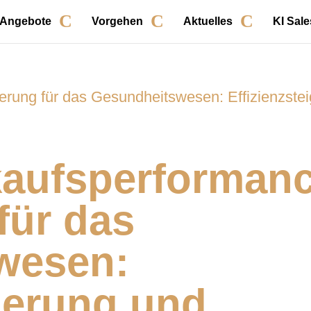
 Angebote
Vorgehen
Aktuelles
KI Sale
rkaufsperforman
für das
wesen:
igerung und