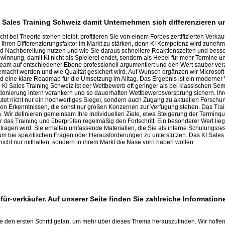
r KI Sales Training Schweiz damit Unternehmen sich differenzieren 
t bei Theorie stehen bleibt, profitieren Sie von einem Forbes zertifizierten Verk
t, Ihren Differenzierungsfaktor im Markt zu stärken, denn KI Kompetenz wird zuneh
und Nachbereitung nutzen und wie Sie daraus schnellere Reaktionszeiten und besse
nnung, damit KI nicht als Spielerei endet, sondern als Hebel für mehr Termine u
eam auf entschiedener Ebene professionell argumentiert und den Wert sauber veran
acht werden und wie Qualität gesichert wird. Auf Wunsch ergänzen wir Microsoft C
d eine klare Roadmap für die Umsetzung im Alltag. Das Ergebnis ist ein moderner Ver
i KI Sales Training Schweiz ist der Wettbewerb oft geringer als bei klassischen Se
itionierung intern verankern und so dauerhaften Wettbewerbsvorsprung sichern. I
deutet nicht nur ein hochwertiges Siegel, sondern auch Zugang zu aktuellen Forsch
von Erkenntnissen, die sonst nur großen Konzernen zur Verfügung stehen. Das Traini
 Wir definieren gemeinsam Ihre individuellen Ziele, etwa Steigerung der Terminq
r das Training und überprüfen regelmäßig den Fortschritt. Ein besonderer Wert liegt
ragen wird. Sie erhalten umfassende Materialien, die Sie als interne Schulungsre
um bei spezifischen Fragen oder Herausforderungen zu unterstützen. Das KI Sales T
nicht nur mithalten, sondern in ihrem Markt die Nase vorn haben wollen.
für-verkäufer. Auf unserer Seite finden Sie zahlreiche Informatio
ie den ersten Schritt getan, um mehr über dieses Thema herauszufinden. Wir hoffen,