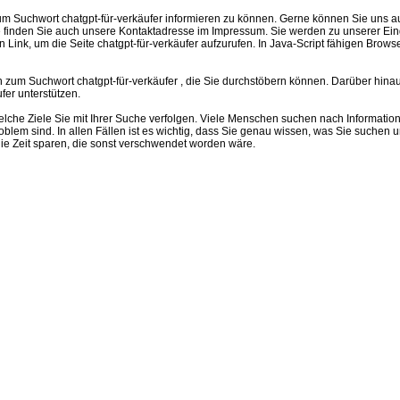
um Suchwort chatgpt-für-verkäufer informieren zu können. Gerne können Sie uns au
e finden Sie auch unsere Kontaktadresse im Impressum. Sie werden zu unserer Ein
den Link, um die Seite chatgpt-für-verkäufer aufzurufen. In Java-Script fähigen Bro
zum Suchwort chatgpt-für-verkäufer , die Sie durchstöbern können. Darüber hinau
fer unterstützen.
welche Ziele Sie mit Ihrer Suche verfolgen. Viele Menschen suchen nach Informatione
oblem sind. In allen Fällen ist es wichtig, dass Sie genau wissen, was Sie suche
die Zeit sparen, die sonst verschwendet worden wäre.