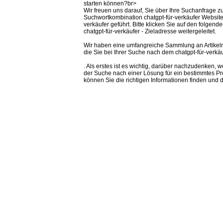
starten können?br>
Wir freuen uns darauf, Sie über Ihre Suchanfrage z
Suchwortkombination chatgpt-für-verkäufer Websit
verkäufer geführt. Bitte klicken Sie auf den folgen
chatgpt-für-verkäufer - Zieladresse weitergeleitet.
Wir haben eine umfangreiche Sammlung an Artikeln 
die Sie bei Ihrer Suche nach dem chatgpt-für-verkäu
. Als erstes ist es wichtig, darüber nachzudenken, 
der Suche nach einer Lösung für ein bestimmtes Pr
können Sie die richtigen Informationen finden und 