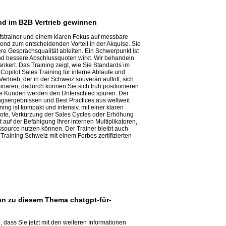
und im B2B Vertrieb gewinnen
aufstrainer und einem klaren Fokus auf messbare
mend zum entscheidenden Vorteil in der Akquise. Sie
re Gesprächsqualität ableiten. Ein Schwerpunkt ist
nd bessere Abschlussquoten wirkt. Wir behandeln
kert. Das Training zeigt, wie Sie Standards im
opilot Sales Training für interne Abläufe und
trieb, der in der Schweiz souverän auftritt, sich
minaren, dadurch können Sie sich früh positionieren
hre Kunden werden den Unterschied spüren. Der
ungsergebnissen und Best Practices aus weltweit
ng ist kompakt und intensiv, mit einer klaren
uote, Verkürzung der Sales Cycles oder Erhöhung
 auf der Befähigung Ihrer internen Multiplikatoren,
ssource nutzen können. Der Trainer bleibt auch
raining Schweiz mit einem Forbes zertifizierten
nen zu diesem Thema chatgpt-für-
 dass Sie jetzt mit den weiteren Informationen