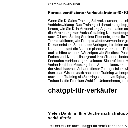
chatgpt-für-verkäufer
Forbes zertifizierter Verkaufstrainer fü
Wenn Sie KI Sales Training Schweiz suchen, das nich
Vertriebswirkung. Das Training ist darauf ausgeleg
lernen, wie Sie KI in Vorbereitung Argumentation 
die Verbindung zum Verkaufstraining Neukundengewi
auch C Level Selling Seminar Elemente, damit Ihr T
Team etablieren, wie Prompts wiederverwendbar gem
Dokumentation. Sie erhalten Vorlagen, Leitlinien un
klar abhebt und die Akquise planbar vorantreibt. Be
und sichtbar werden. Wir zeigen wie Sie diese Pos
Forbes zertifizierte Hintergrund Ihres Trainers be
führenden Vertriebsorganisationen. Sie profitieren 
Vorher Nachher Messung Ihrer Vertriebskennzahlen.
der Abschlussrate. Anhand dieser Ziele gestalten wi
damit das Wissen auch nach dem Training weiterget
nach dem Training als Sparringspartner verfügbar, 
Trainer ist die Premium Wahl für Unternehmen, die 
chatgpt-für-verkäufer
Vielen Dank für Ihre Suche nach chatgpt-
verkäufer %
. Mit der Suche nach chatgpt-für-verkäufer haben S